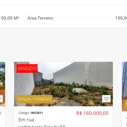
190,00 M²
Área Terreno
190,0
VENDIDO
VENDA / TERRENO
0
R$ 160.000,00
Código:
IMOB11
Em rua
Jardim Santa Rosa Itu/SP