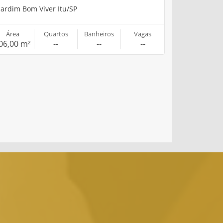
Jardim Bom Viver Itu/SP
Área
Quartos
Banheiros
Vagas
06,00 m²
--
--
--