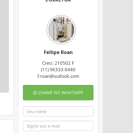
Fellipe Roan
Creci: 210502 F
(11) 96333-0440
f.roan@outlook.com
CHAME NO WHATSAPP