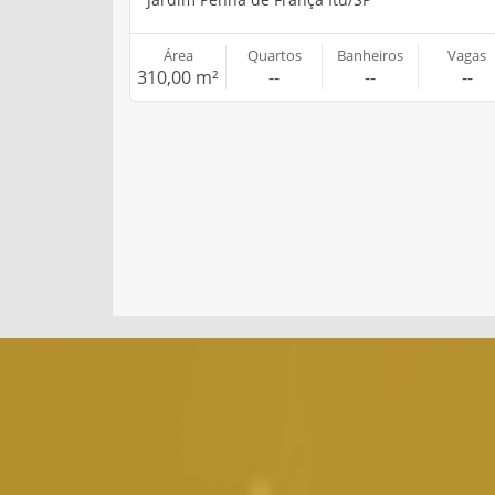
Área
Quartos
Banheiros
Vagas
310,00 m²
--
--
--