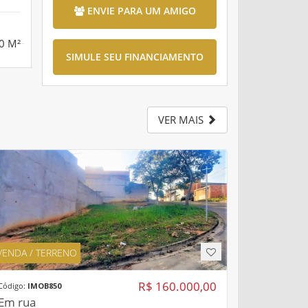
ENVIE PARA UM AMIGO
0 M²
SIMULE SEU FINANCIAMENTO
VER MAIS
VENDA / TERRENO
R$ 160.000,00
Código:
IMOB850
Em rua