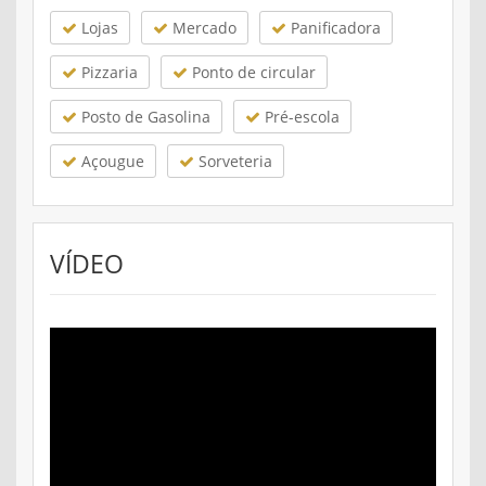
Lojas
Mercado
Panificadora
Pizzaria
Ponto de circular
Posto de Gasolina
Pré-escola
Açougue
Sorveteria
VÍDEO