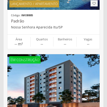
LANÇAMENTO / APARTAMENTO
Código:
IMOB885
Padrão
Nossa Senhora Aparecida Itu/SP
Área
Quartos
Banheiros
Vagas
-- m²
--
--
--
EM CONSTRUÇÃO