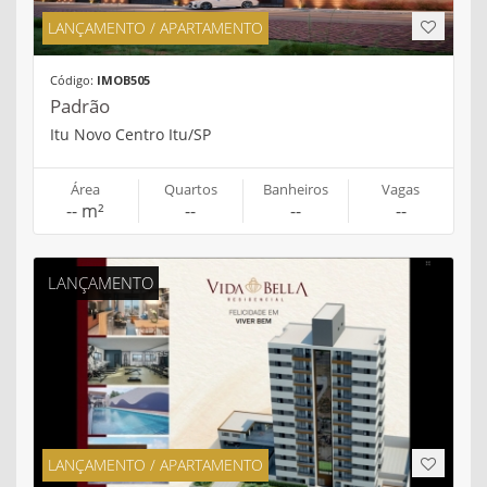
LANÇAMENTO / APARTAMENTO
Código:
IMOB505
Padrão
Itu Novo Centro Itu/SP
Área
Quartos
Banheiros
Vagas
-- m²
--
--
--
LANÇAMENTO
LANÇAMENTO / APARTAMENTO