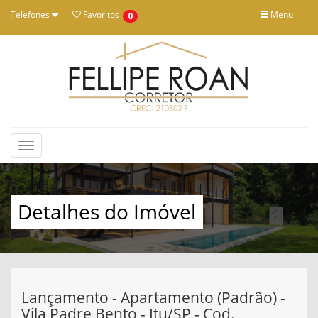
Telefones
Favoritos
Menu
0
Toggle
navigation
Detalhes do Imóvel
Lançamento - Apartamento (Padrão) -
Vila Padre Bento - Itu/SP - Cod.